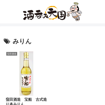
みりん
窪田酒造
窪田酒造 宝船 古式造
り本みりん