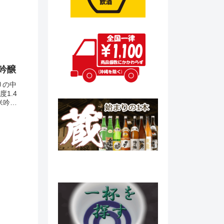
吟醸
りの中
1.4
米吟醸
960円
料 >