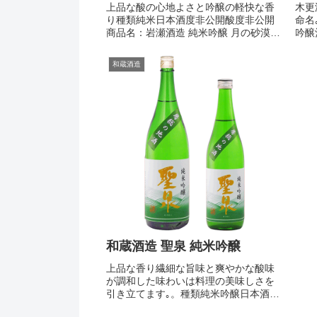
上品な酸の心地よさと吟醸の軽快な香
木更
り種類純米日本酒度非公開酸度非公開
命名
商品名：岩瀬酒造 純米吟醸 月の砂漠
吟醸
1.8L商品番号：c25-0117751.8L3,168
1.
円税込みカートに入れる お支払・送料
らず1
和蔵酒造
>商品名：岩瀬酒造 純米吟醸 月の砂漠
106
72...
る お
和蔵酒造 聖泉 純米吟醸
上品な香り繊細な旨味と爽やかな酸味
が調和した味わいは料理の美味しさを
引き立てます｡。種類純米吟醸日本酒度
+2酸度1.7商品名：和蔵酒造 聖泉 純米