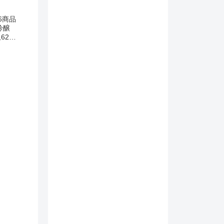
6商品
吟醸
,620
・送料
岡純米