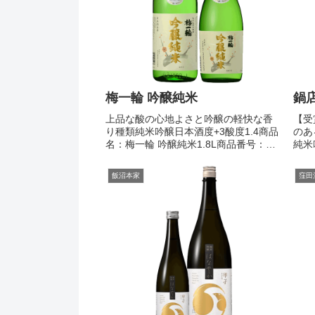
梅一輪 吟醸純米
鍋店
上品な酸の心地よさと吟醸の軽快な香
【受
り種類純米吟醸日本酒度+3酸度1.4商品
のあ
名：梅一輪 吟醸純米1.8L商品番号：
純米
c27-0076001.8L3,300円税込みカート
純米
に入れる お支払・送料 >商品名：梅一
勇 
飯沼本家
窪田
輪 吟醸純米720ml商品番号：c27...
120
れ...