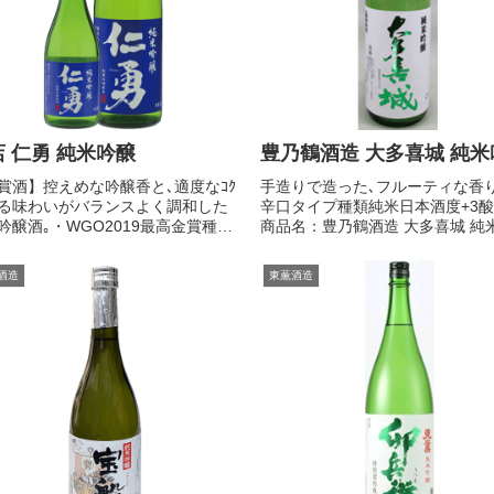
 仁勇 純米吟醸
豊乃鶴酒造 大多喜城 純米
賞酒】控えめな吟醸香と､適度なｺｸ
手造りで造った､フルーティな香
る味わいがバランスよく調和した
辛口タイプ種類純米日本酒度+3酸度
吟醸酒｡・WGO2019最高金賞種類
商品名：豊乃鶴酒造 大多喜城 純
日本酒度+3酸度1.4商品名：鍋店 仁
1.8L商品番号：c23-102991.8L3,
純米吟醸1.8L商品番号：c39-
税込みカートに入れる お支払・送
酒造
東薫酒造
281.8L2,530円税込みカートに入
商品名：豊乃鶴酒造 大多喜城 ...