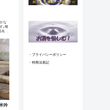
やかな
す｡種
品名：
号：
カート
・プライバシーポリシー
・特商法表記
米吟