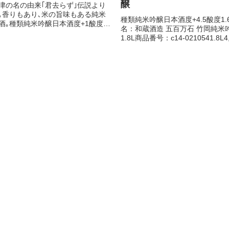
醸
津の名の由来｢君去らず｣伝説より
｡香りもあり､米の旨味もある純米
種類純米吟醸日本酒度+4.5酸度1.
酒｡種類純米吟醸日本酒度+1酸度
名：和蔵酒造 五百万石 竹岡純米
3商品名：小泉酒造 純米吟醸 きみさ
1.8L商品番号：c14-0210541.8L4
.8L商品番号：c15-
円税込みカートに入れる お支払
621.8L3,630円税込みカートに入れ
>商品名：和蔵酒造 五百万石 竹
支払・送...
吟醸720ml商品番号：c14...