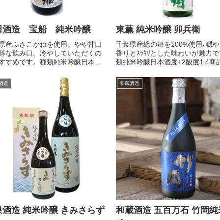
田酒造 宝船 純米吟醸
東薫 純米吟醸 卯兵衛
県産ふさこがねを使用。やや甘口
千葉県産総の舞を100%使用｡穏
醇な飲み口。冷やしていただくの
香りとｽｯｷﾘとした味わいが魅力で
すすめです。種類純米吟醸日本酒
類純米吟醸日本酒度+2酸度1.4商
1酸度1.8取り寄せ商品のため、お買
東薫 純米吟醸 卯兵衛1.8L商品番
げ後に在庫なしとなる場合がござ
c36-0228991.8L4,972円税込み
酒造
和蔵酒造
す。事前にお問い合わせいただけ
に入れる お支払・送料 >商品...
確認の上お知らせいたします...
泉酒造 純米吟醸 きみさらず
和蔵酒造 五百万石 竹岡純