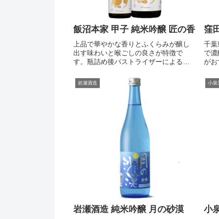
飯沼本家 甲子 純米吟醸 匠の香
窪
上品で華やかな香りとふくらみが醸し
千葉
出す味わいと喉ごしの良さが特徴で
で濃
す。瓶詰め後パストライザーによる火
がお
入れを行うことで、生酒のようなフレ
度-
ッシュな味わいと発酵によるガス感を
い上
岩瀬酒造
小泉
残しました。商品名：飯沼本家 甲子 純
いま
米吟醸 匠の香 1.8L商品番号：...
れば
岩瀬酒造 純米吟醸 月の砂漠
小