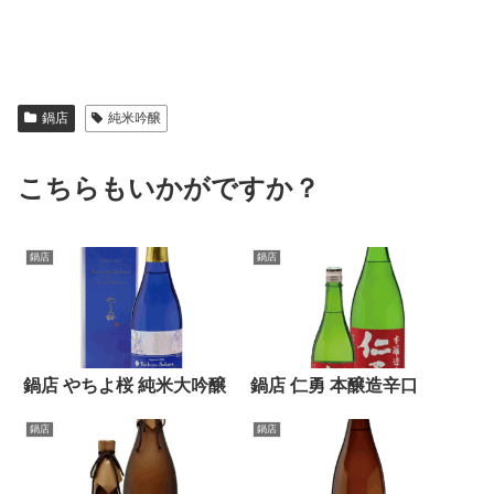
鍋店
純米吟醸
こちらもいかがですか？
鍋店
鍋店
鍋店 やちよ桜 純米大吟醸
鍋店 仁勇 本醸造辛口
鍋店
鍋店