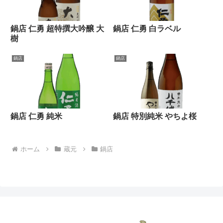
鍋店 仁勇 超特撰大吟醸 大
鍋店 仁勇 白ラベル
樹
鍋店
鍋店
鍋店 仁勇 純米
鍋店 特別純米 やちよ桜
ホーム
蔵元
鍋店