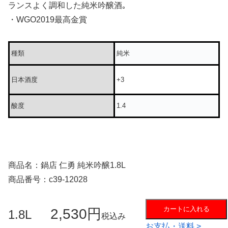
ランスよく調和した純米吟醸酒｡
・WGO2019最高金賞
種類
純米
日本酒度
+3
酸度
1.4
商品名：鍋店 仁勇 純米吟醸1.8L
商品番号：c39-12028
カートに入れる
2,530円
1.8L
税込み
お支払・送料 >