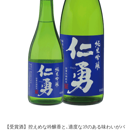
【受賞酒】控えめな吟醸香と､適度なｺｸのある味わいがバ